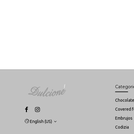
Categori
Chocolate
C
overed f
Embrujos
English (US)
Codizia