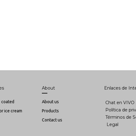
es
About
Enlaces de Inter
 coated
About us
Chat en VIVO
Política de privac
or ice cream
Products
Términos de Serv
Contact us
Legal