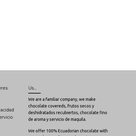
es
Us...
We are a familiar company, we make
chocolate covereds, frutos secos y
idad
deshidratados recubiertos, chocolate fino
icio
de aroma y servicio de maquila.
We offer 100% Ecuadorian chocolate with