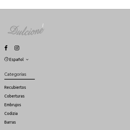
Español
Categorías
Recubiertos
C
oberturas
Embrujos
Codizia
Barras