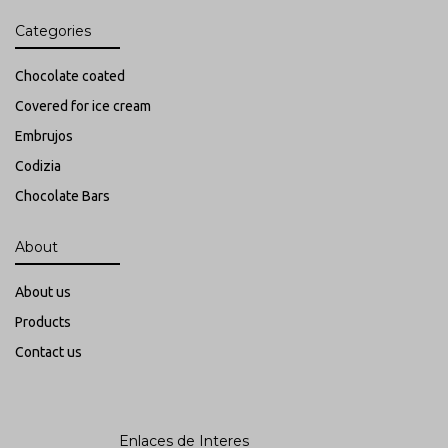
Categories
Chocolate coated
C
overed for ice cream
Embrujos
Codizia
Chocolate Bars
About
About us
Products
Contact us
Enlaces de Interes